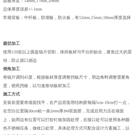
面板厚度：
14mm,17mm,20mm
总体厚度误差
+/-1mm
常规背板：中纤板，防潮板，防火板，有
12mm,15mm,18mm
厚度选择
裁切加工
使用
120
齿以上圆盘锯片切割，保持板材与平台的贴合，避免过大的震
动，防止据口崩边
倒角加工
将锯片调到
45
度，根据板材厚度调整挡板尺寸，用边角料调整需要角
度，锁死挡板，以匀速推动板材加工
施工方式
安装前需要将墙面找平，在产品背面用结构胶每隔
5cm-10cm
打一点，
在空白位置隔
粘一条
厚
双面胶，完成后用力压在墙面
30cm
2mm
3M
上，如周边有位置可以打纹钉做加固处理，在接口处可以使用各种颜
色不锈钢压条，做收口处理，具体处理方式可配合设计方案施工，以