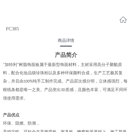
FC385
商品详情
产品简介
“加特利”树脂饰面板属于最新型饰面材料，主材采用高分子聚酯原
料，配合化妆品级珍珠粉以及多种环保颜料合成，生产工艺极其复
杂，并且由
纯手工制作完成。产品层次感分明，立体感强烈，每
100%
根线条都是唯一之美。产品突出
质感，且颜色丰富，可满足不同环
3D
境使用需求。
产品优点
环保、阻燃、防潮，
高稳定性，可粘合在高密度板、家具板、蜂窝板等基材上，施工简单