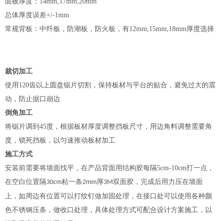
面板厚度：
14mm,17mm,20mm
总体厚度误差
+/-1mm
常规背板：中纤板，防潮板，防火板，有
12mm,15mm,18mm
厚度选择
裁切加工
使用
120
齿以上圆盘锯片切割，保持板材与平台的贴合，避免过大的震
动，防止据口崩边
倒角加工
将锯片调到
45
度，根据板材厚度调整挡板尺寸，用边角料调整需要角
度，锁死挡板，以匀速推动板材加工
施工方式
安装前需要将墙面找平，在产品背面用结构胶每隔
5cm-10cm
打一点，
在空白位置隔
粘一条
厚
双面胶，完成后用力压在墙面
30cm
2mm
3M
上，如周边有位置可以打纹钉做加固处理，在接口处可以使用各种颜
色不锈钢压条，做收口处理，具体处理方式可配合设计方案施工，以