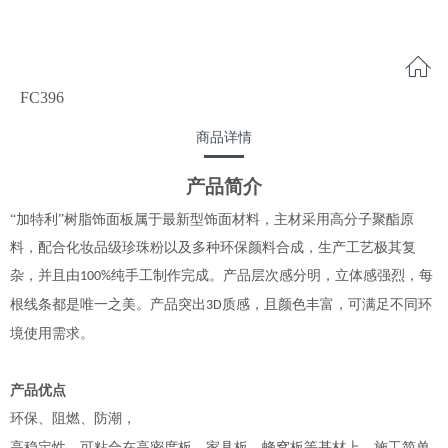
FC396
商品详情
产品简介
“加特利”树脂饰面板属于最新型饰面材料，主材采用高分子聚酯原
料，配合化妆品级珍珠粉以及多种环保颜料合成，生产工艺极其复
杂，并且由
纯手工制作完成。产品层次感分明，立体感强烈，每
100%
根线条都是唯一之美。产品突出
质感，且颜色丰富，可满足不同环
3D
境使用需求。
产品优点
环保、阻燃、防潮，
高稳定性，可粘合在高密度板、家具板、蜂窝板等基材上，施工简单